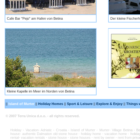
Cafe Bar "Pejo" am Hafen von Betina
Der kleine Fischerh
Kleine Kapelle im Meer im Norden von Betina
||
Island of Murter
||
Holiday Homes
||
Sport & Leisure
||
Explore & Enjoy
||
Things 
© 2007 Terra Unica d.o.o. - all rights reserved.
Holiday - Vacation- Adriatic - Croatia - Island of Murter - Murter- Village Betina - 
house- authentic Dalmation old stone house - holiday home - vacation home - holiday
rental- vacation rentals - stone house - stone houses - rent by owner - rent from priva