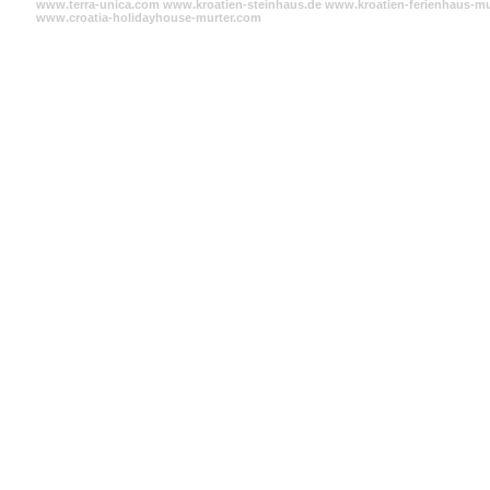
www.terra-unica.com
www.kroatien-steinhaus.de
www.kroatien-ferienhaus-mu
www.croatia-holidayhouse-murter.com