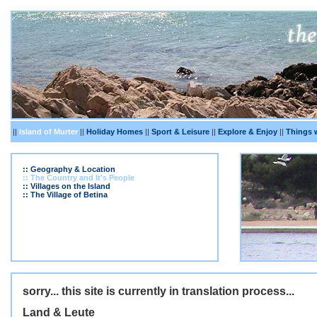
||
Island of Murter
||
Holiday Homes
||
Sport & Leisure
||
Explore & Enjoy
||
Things 
:: Geography & Location
:: The Country and It's People
:: Villages on the Island
:: The Village of Betina
sorry... this site is currently in translation process...
Land & Leute