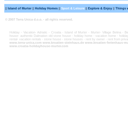
||
Island of Murter
||
Holiday Homes
||
Sport & Leisure
||
Explore & Enjoy
||
Things 
© 2007 Terra Unica d.o.o. - all rights reserved.
Holiday - Vacation- Adriatic - Croatia - Island of Murter - Murter- Village Betina - 
house- authentic Dalmation old stone house - holiday home - vacation home - holiday
rental- vacation rentals - stone house - stone houses - rent by owner - rent from priva
www.terra-unica.com
www.kroatien-steinhaus.de
www.kroatien-ferienhaus-mu
www.croatia-holidayhouse-murter.com