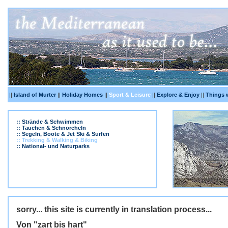
||
Island of Murter
||
Holiday Homes
||
Sport & Leisure
||
Explore & Enjoy
||
Things 
:: Strände & Schwimmen
:: Tauchen & Schnorcheln
:: Segeln, Boote & Jet Ski & Surfen
:: Trekking & Walking & Biking
:: National- und Naturparks
sorry... this site is currently in translation process...
Von "zart bis hart"