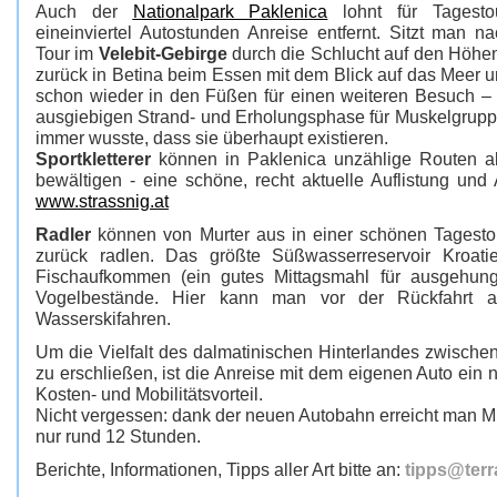
Auch der
Nationalpark Paklenica
lohnt für Tagesto
eineinviertel Autostunden Anreise entfernt. Sitzt man n
Tour im
Velebit-Gebirge
durch die Schlucht auf den Höh
zurück in Betina beim Essen mit dem Blick auf das Meer un
schon wieder in den Füßen für einen weiteren Besuch – n
ausgiebigen Strand- und Erholungsphase für Muskelgrupp
immer wusste, dass sie überhaupt existieren.
Sportkletterer
können in Paklenica unzählige Routen ab
bewältigen - eine schöne, recht aktuelle Auflistung und
www.strassnig.at
Radler
können von Murter aus in einer schönen Tagest
zurück radlen. Das größte Süßwasserreservoir Kroatie
Fischaufkommen (ein gutes Mittagsmahl für ausgehung
Vogelbestände. Hier kann man vor der Rückfahrt 
Wasserskifahren.
Um die Vielfalt des dalmatinischen Hinterlandes zwischen
zu erschließen, ist die Anreise mit dem eigenen Auto ein 
Kosten- und Mobilitätsvorteil.
Nicht vergessen: dank der neuen Autobahn erreicht man Mur
nur rund 12 Stunden.
Berichte, Informationen, Tipps aller Art bitte an:
tipps@terr