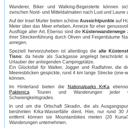
Wanderer, Biker und Walking-Begeisterte können si
zwischen Nord- und Mitteldalmatien nach Lust und Laune
Auf der Insel Murter bieten schöne
Aussichtpunkte
auf Hü
Meter über das Meer erheben, Anreize für eher genussvol
Ausflüge aller Art. Ebenso sind die
Küstenwanderwege
z
ihrer Streckenführung durch Oliven und Feigenbäume N
anregen.
Speziell hervorzuheben ist allerdings die
alte Küstens
Tisno
: da heute als Sackgasse angelegt beschränkt s
Urlauber der anliegenden Campingplätze.
Ein Glücksfall für Walker, Jogger und Radfahrer, die 
Meeresblicken gespickte, rund 4 km lange Strecke (one-w
können.
Im Hinterland bieten die
Nationalparks KrKa
ebenso
Paklenica
Touren und Wanderungen jeder C
Schwierigkeitsgrades.
In und um die Ortschaft Skradin, die als Ausgangspu
berühmten Krka-Wasserfälle dient. Hier, nur rund 30 
entfernt können sie Mountainbikes mieten (20 Kuna/
Wanderungen unternehmen.