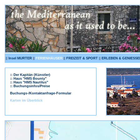
||
Insel MURTER
||
FERIENHÄUSER
||
FREIZEIT & SPORT
||
ERLEBEN & GENIESSE
:: Der Kapitän (Künstler)
:: Haus "HMS Bounty"
:: Haus "HMS Nautilus"
:: Buchungsinfos/Preise
Buchungs-/Kontaktanfrage-Formular
Karten im Überblick