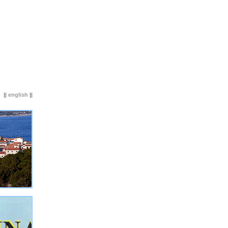
||
english
||