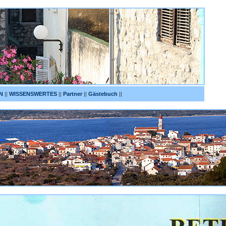
N
||
WISSENSWERTES
||
Partner
||
Gästebuch
||